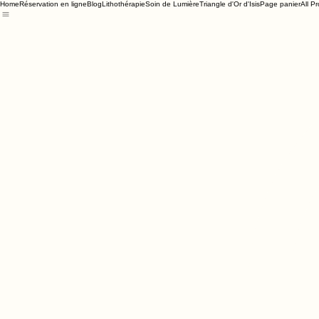
Home
Réservation en ligne
Blog
Lithothérapie
Soin de Lumière
Triangle d'Or d'Isis
Page panier
All P