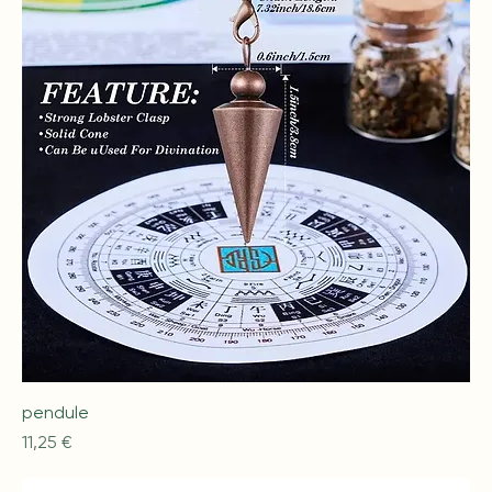
pendule
Prix
11,25 €