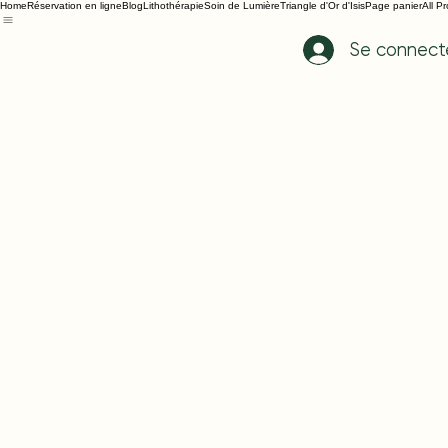
Home
Réservation en ligne
Blog
Lithothérapie
Soin de Lumière
Triangle d'Or d'Isis
Page panier
All P
Se connect