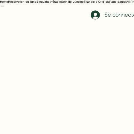
Home
Réservation en ligne
Blog
Lithothérapie
Soin de Lumière
Triangle d'Or d'Isis
Page panier
All P
Se connect