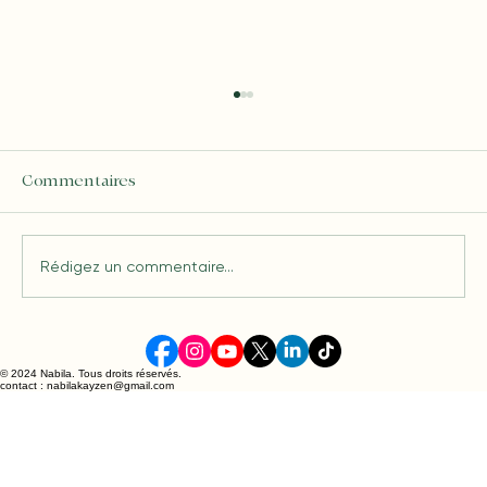
Commentaires
Rédigez un commentaire...
Comprendre les tarifs guidance
spirituelle : ce qu’il faut savoir
© 2024 Nabila. Tous droits réservés.
contact : nabilakayzen@gmail.com